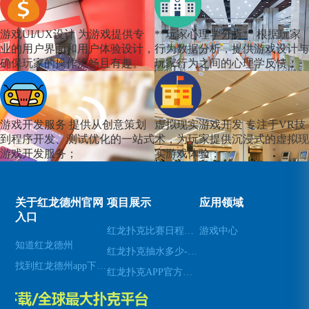
游戏UI/UX设计
为游戏提供专
**玩家心理学分析**
根据玩家
业的用户界面和用户体验设计，
行为数据分析，提供游戏设计与
确保玩家的操作流畅且有趣。
玩家行为之间的心理学反馈；
游戏开发服务
提供从创意策划
虚拟现实游戏开发
专注于VR技
到程序开发、测试优化的一站式
术，为玩家提供沉浸式的虚拟现
游戏开发服务；
实游戏体验；
关于红龙德州官网
项目展示
应用领域
入口
红龙扑克比赛日程红龙扑克伙牌
游戏中心
知道红龙德州
红龙扑克抽水多少-红龙扑克抽水多少钱一个
找到红龙德州app下载地址
红龙扑克APP官方正版下载