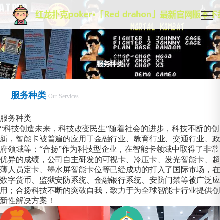
服务种类
Our Services
服务种类
“科技创造未来，科技改变民生”随着社会的进步，科技不断的创
新，智能卡被普遍的应用于金融行业、教育行业、交通行业、政
府领域等；“合扬”作为科技型企业，在智能卡领域中取得了非常
优异的成绩，公司自主研发的可视卡、冷压卡、发光智能卡、超
薄人员定卡、墨水屏智能卡位等已经成功的打入了国际市场，在
数字货币、监狱安防系统、金融银行系统、安防门禁等被广泛应
用；合扬科技不断的突破自我，致力于为全球智能卡行业提供创
新性解决方案！