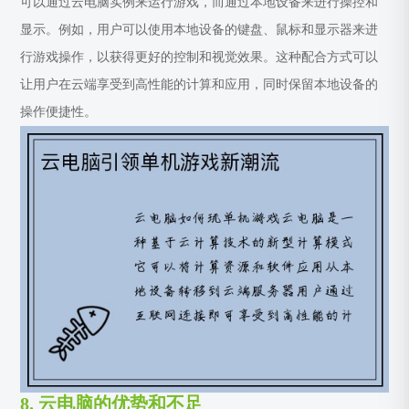
可以通过云电脑实例来运行游戏，而通过本地设备来进行操控和
显示。例如，用户可以使用本地设备的键盘、鼠标和显示器来进
行游戏操作，以获得更好的控制和视觉效果。这种配合方式可以
让用户在云端享受到高性能的计算和应用，同时保留本地设备的
操作便捷性。
8. 云电脑的优势和不足