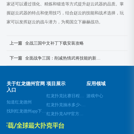
家还可以通过强化、精炼和锻造等方式提升赵云武器的品质。掌
握赵云武器的特点和使用技巧，结合赵云的技能和战术选择，玩
家可以发挥赵云的战斗潜力，为蜀国立下赫赫战功。
上一篇
全战三国中文补丁下载安装攻略
下一篇
全面战争三国：削减热情武将技能的新策略
关于红龙德州官网
项目展示
应用领域
入口
红龙扑克比赛日程红龙扑克伙牌
游戏中心
知道红龙德州
红龙扑克抽水多少-红龙扑克抽水多少钱一个
找到红龙德州app下载地址
红龙扑克APP官方正版下载